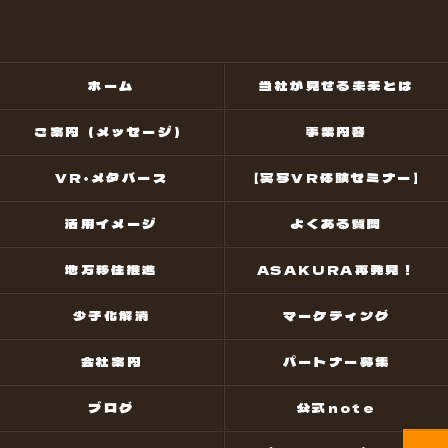
ホーム
当社が見せる未来とは
ご案内（メッセージ）
事業内容
VR・メタバース
【実写VR体験セミナー】
活用イメージ
よくある質問
地方移住推進
ASAKURA再発見！
少子化解消
マーケティング
会社案内
パートナー募集
ブログ
公式note