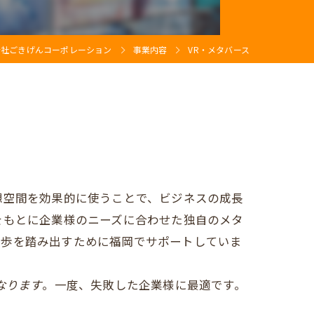
ジ
会社ごきげんコーポレーション
事業内容
VR・メタバース
A再発見！
問
ジ
問
想空間を効果的に使うことで、ビジネスの成長
をもとに企業様のニーズに合わせた独自のメタ
一歩を踏み出すために福岡でサポートしていま
なります
。一度、失敗した企業様に最適です。