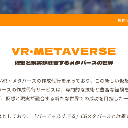
活用イメー
株式
ASAKUR
よくある質
VR・METAVERSE
少子化解消
仮想と現実が融合するメタバースの世界
活用イメー
よくある質
VR・メタバースの作成代行を承っており、この新しい仮
バースの作成代行サービスは、専門的な技術と豊富な経験
マーケティング
げ、仮想と現実が融合する新たな世界での成功を目指した
ス
としており、
「バーチャルすぎる」CGメタバースとは異