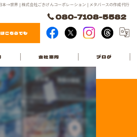
日本→世界 | 株式会社ごきげんコーポレーション | メタバースの作成代行
080-7108-5582
報はこちらでも
容
会社案内
ブログ
ス
パートナー募集
公式note
験セミナー】
ジ
問