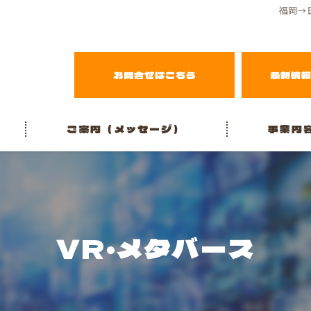
福岡→
お問合せはこちら
最新情
ご案内（メッセージ）
事業内
VR・メタバー
【実写VR体
VR・メタバース
活用イメー
よくある質
地方移住推進